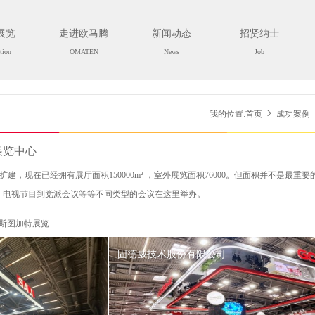
展览
走进欧马腾
新闻动态
招贤纳士
tion
OMATEN
News
Job
我的位置:
首页
成功案例
展览中心
扩建，现在已经拥有展厅面积150000m² ，室外展览面积76000。但面积并不是最重
议，电视节目到党派会议等等不同类型的会议在这里举办。
斯图加特展览
固德威技术股份有限公司