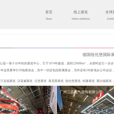
首页
线上展览
全球
Home
Online exhibition
Exhibi
德国纽伦堡国际
是一座十分年轻的展览中心，它于1974年建成，面积226000m² ，从那时起它一步步
每年这里要举行50场展览会，其中一些还包括附属展会，另外还有100多场从公司会
法兰克福展览
汉诺威展览
汉堡展览
慕尼黑展览
纽伦堡展览
科隆展览
莱比锡展览
广州三晶电气股份有限公司