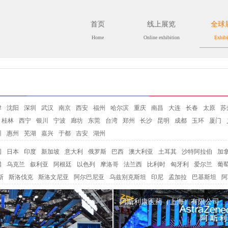
首页
线上展览
全球
Home
Online exhibition
Exhibi
津
沈阳
深圳
武汉
南京
西安
福州
哈尔滨
重庆
南昌
大连
长春
太原
苏
桂林
西宁
银川
宁波
廊坊
东莞
台湾
郑州
长沙
昆明
成都
玉环
厦门
州
惠州
芜湖
嘉兴
于都
吉安
湖州
国
日本
印度
新加坡
意大利
俄罗斯
巴西
澳大利亚
土耳其
沙特阿拉伯
加
腊
乌克兰
叙利亚
阿根廷
以色列
摩洛哥
法兰西
比利时
匈牙利
爱尔兰
葡
斯
斯洛伐克
斯洛文尼亚
阿尔巴尼亚
乌兹别克斯坦
印尼
孟加拉
巴基斯坦
阿
阿斯利康医药（上海）有限公司