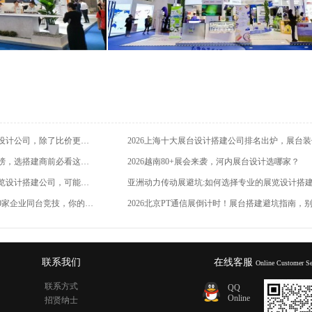
首次来成都参展必看：选择展台装修设计公司，除了比价更重要的是查验这3项硬资质
2026深圳展台装修设计公司实力排行榜，选搭建商前必看这篇避坑指南
2026越南80+展会来袭，河内展台设计选哪家？
出海西班牙参展必看：选错西班牙展览设计搭建公司，可能白白损失几十万还拿不到欧盟入场券
亚洲动力传动展避坑:如何选择专业的展览设计搭
2026西班牙马德里能源展倒计时：500家企业同台竞技，你的展台设计选对了吗？
联系我们
在线客服
Online Customer Se
联系方式
QQ
Online
招贤纳士