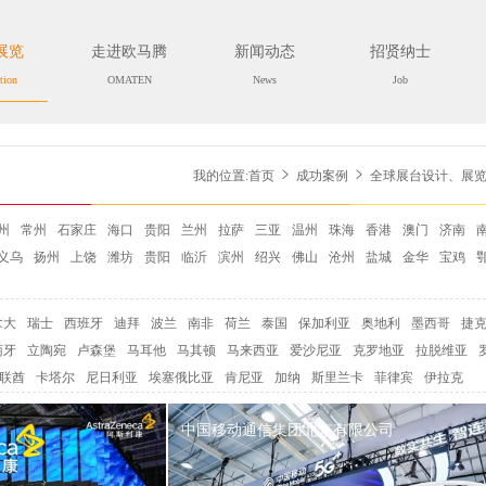
展览
走进欧马腾
新闻动态
招贤纳士
tion
OMATEN
News
Job
我的位置:
首页
成功案例
全球展台设计、展
州
常州
石家庄
海口
贵阳
兰州
拉萨
三亚
温州
珠海
香港
澳门
济南
义乌
扬州
上饶
潍坊
贵阳
临沂
滨州
绍兴
佛山
沧州
盐城
金华
宝鸡
拿大
瑞士
西班牙
迪拜
波兰
南非
荷兰
泰国
保加利亚
奥地利
墨西哥
捷
萄牙
立陶宛
卢森堡
马耳他
马其顿
马来西亚
爱沙尼亚
克罗地亚
拉脱维亚
联酋
卡塔尔
尼日利亚
埃塞俄比亚
肯尼亚
加纳
斯里兰卡
菲律宾
伊拉克
中国移动通信集团北京有限公司