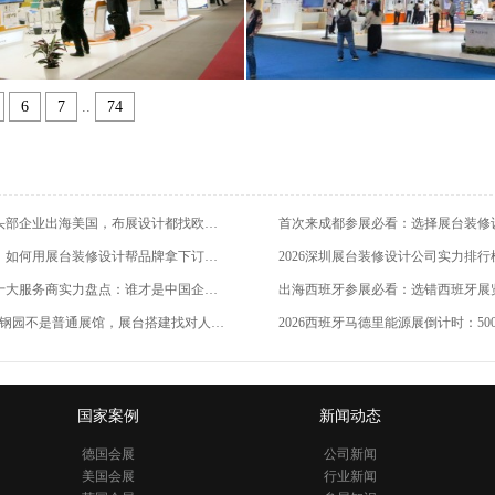
6
7
..
74
一问到底：为什么中国头部企业出海美国，布展设计都找欧马腾？
深圳会展圈黑马欧马腾：如何用展台装修设计帮品牌拿下订单？
波兰展览展台设计搭建十大服务商实力盘点：谁才是中国企业出海中东欧的最优解？
2026服贸会9月开幕！首钢园不是普通展馆，展台搭建找对人才是省钱
国家案例
新闻动态
德国会展
公司新闻
美国会展
行业新闻