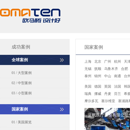
成功案例
国家案例
全球案例
上海
北京
广州
杭州
天
无锡
抚顺
乌鲁木齐
合肥
01 / 大型案例
泰州
锦州
中山
南通
台
02 / 中型案例
美国
德国
英国
法国
韩
03 / 小型案例
瑞典
挪威
丹麦
芬兰
希
摩尔多瓦
塞尔维亚
塞浦路
国家案例
蓝帆医疗股份有限公司
01 / 美国展览