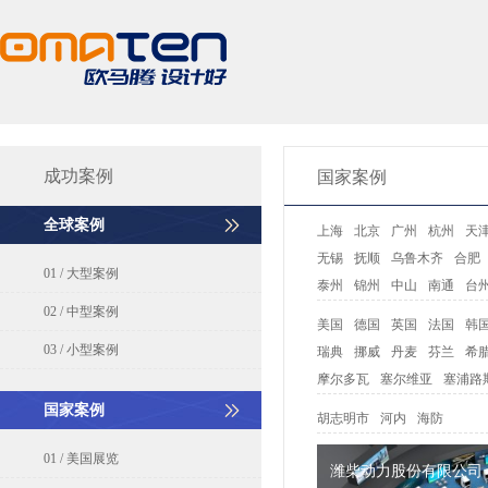
成功案例
国家案例
全球案例
上海
北京
广州
杭州
天
无锡
抚顺
乌鲁木齐
合肥
01 / 大型案例
泰州
锦州
中山
南通
台
02 / 中型案例
美国
德国
英国
法国
韩
03 / 小型案例
瑞典
挪威
丹麦
芬兰
希
摩尔多瓦
塞尔维亚
塞浦路
国家案例
胡志明市
河内
海防
01 / 美国展览
潍柴动力股份有限公司