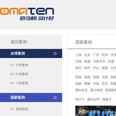
成功案例
国家案例
全球案例
上海
北京
广州
杭州
天
无锡
抚顺
乌鲁木齐
合肥
01 / 大型案例
泰州
锦州
中山
南通
台
02 / 中型案例
美国
德国
英国
法国
韩
03 / 小型案例
瑞典
挪威
丹麦
芬兰
希
摩尔多瓦
塞尔维亚
塞浦路
国家案例
塔什干
撒马尔罕
纳曼干
01 / 美国展览
阿斯利康医药（上海）