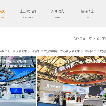
展览
走进欧马腾
新闻动态
招贤纳士
tion
OMATEN
News
Job
我的位置:
首页
成功案
心
重庆展览中心
成都杜甫草堂博物馆
香港会议展览中心
叙利亚中国商贸城
韩国
巴西圣保罗北方展览中心
巴西.圣保罗.PRO MAGNO展览中心
新德里国际展览中
台搭建效果图案例
宁波锦浪科技股份有限公司展台搭建效果图案