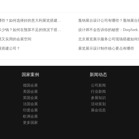
意大利展台搭建公司有哪些？如何选择好的意大利展览搭建公司？抓住重点避坑指南
戛纳展台设计公司有哪些？戛纳展台
54平展台搭建预算应该多少钱？如何在预算不足的情况下搭建优秀的展台
设计师不会告诉你的秘密：DeepSee
睛又实用的会展空间
北京展览展示服务公司现场搭建如何
展搭建公司？
展览展示设计制作核心要点有哪些
国家案例
新闻动态
德国会展
公司新闻
美国会展
行业新闻
英国会展
参展知识
法国会展
活动策划
印度会展
展会信息
欧洲会展
更多国家